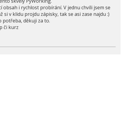
ento skvělý PyWorking.
obsah i rychlost probírání. V jednu chvíli jsem se
ž si v klidu projdu zápisky, tak se asi zase najdu :)
 potřeba, děkuji za to.
 či kurz