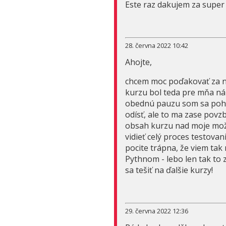
Este raz dakujem za super l
28. června 2022 10:42
Ahojte,
chcem moc poďakovať za n
kurzu bol teda pre mňa ná
obednú pauzu som sa pohr
odísť, ale to ma zase povz
obsah kurzu nad moje možn
vidieť celý proces testovan
pocite trápna, že viem tak 
Pythnom - lebo len tak to
sa tešiť na ďalšie kurzy!
29. června 2022 12:36