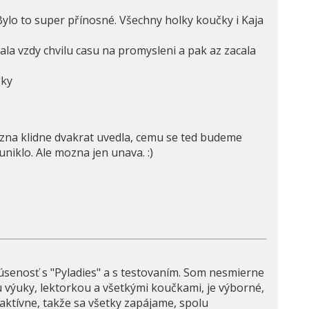
Bylo to super přínosné. Všechny holky koučky i Kaja
 dala vzdy chvilu casu na promysleni a pak az zacala
zky
ozna klidne dvakrat uvedla, cemu se ted budeme
uniklo. Ale mozna jen unava. :)
úsenosť s "Pyladies" a s testovaním. Som nesmierne
 výuky, lektorkou a všetkými koučkami, je výborné,
raktívne, takže sa všetky zapájame, spolu