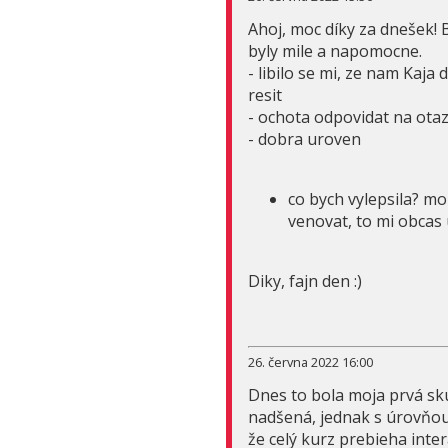
Ahoj, moc díky za dnešek! 
byly mile a napomocne.
- libilo se mi, ze nam Kaja
resit
- ochota odpovidat na ota
- dobra uroven
co bych vylepsila? m
venovat, to mi obcas 
Diky, fajn den :)
26. června 2022 16:00
Dnes to bola moja prvá sk
nadšená, jednak s úrovňou
že celý kurz prebieha inte