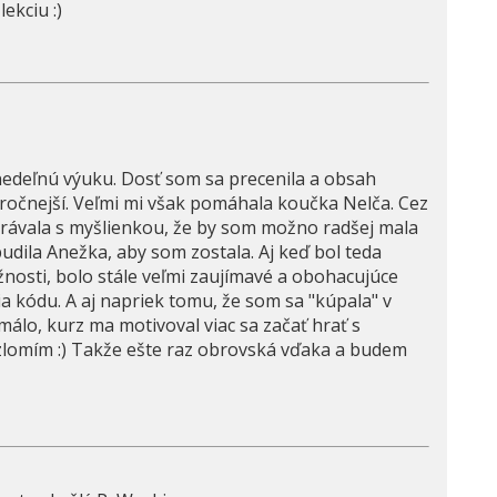
ekciu :)
edeľnú výuku. Dosť som sa precenila a obsah
ročnejší. Veľmi mi však pomáhala koučka Nelča. Cez
ávala s myšlienkou, že by som možno radšej mala
budila Anežka, aby som zostala. Aj keď bol teda
osti, bolo stále veľmi zaujímavé a obohacujúce
ia kódu. A aj napriek tomu, že som sa "kúpala" v
málo, kurz ma motivoval viac sa začať hrať s
 zlomím :) Takže ešte raz obrovská vďaka a budem